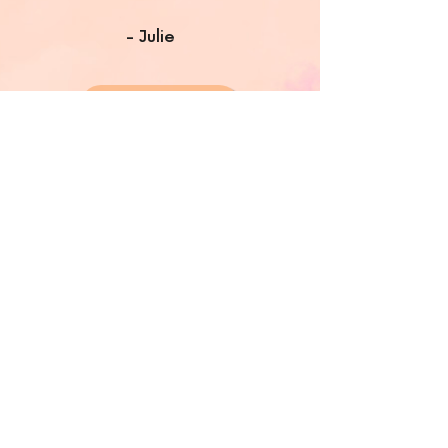
- Julie
Lire plus...
Contact
06.38.97.74.30
audreymaurice.3
4@gmail.co
m