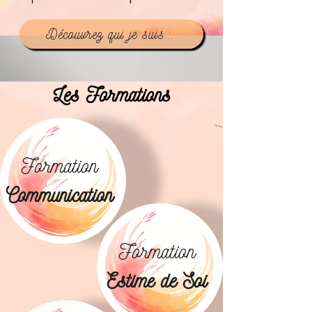
Découvrez qui je suis...
Les Formations
Formation
Communication
Formation
Estime de Soi